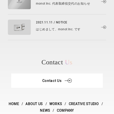
monot Inc. 代表取締役交代のお知らせ
2021.11.11
/ NOTICE
はじめまして、monot Inc. です
Contact
Us
Contact Us
HOME
ABOUT US
WORKS
CREATIVE STUDIO
NEWS
COMPANY