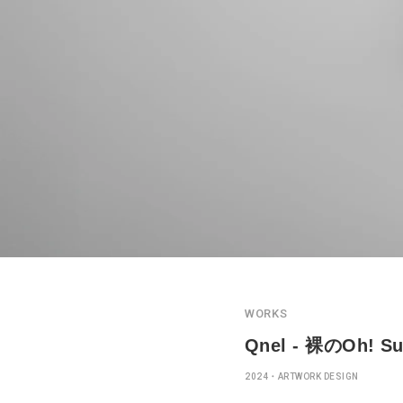
WORKS
Qnel - 裸のOh!
2024
ARTWORK DESIGN