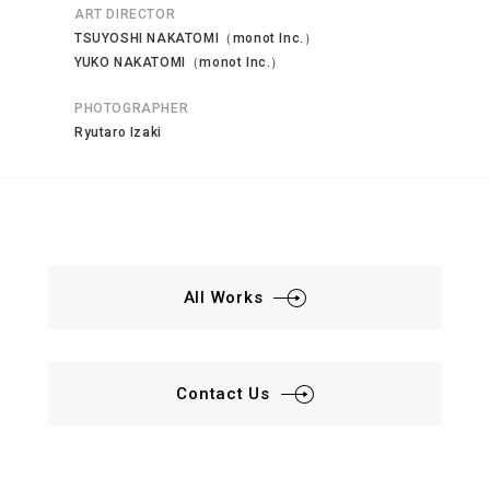
ART DIRECTOR
TSUYOSHI NAKATOMI（monot Inc.）
YUKO NAKATOMI（monot Inc.）
PHOTOGRAPHER
Ryutaro Izaki
All Works
Contact Us